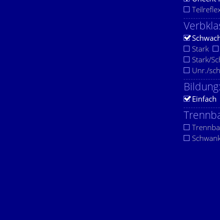
Teilrefle
Verbkla
Schwac
Stark
Stark/S
Unr./sc
Bildung
Einfach
Trennba
Trennba
Schwan