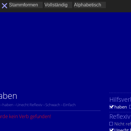
haben
Hilfsver
› haben
› Unecht Reflexiv
› Schwach
› Einfach
haben
Reflexiv
urde kein Verb gefunden!
Nicht ref
Unecht 