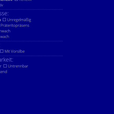
xiv
sse:
h
Unregelmäßig
Präteritopräsens
chwach
hwach
:
Mit Vorsilbe
rkeit:
r
Untrennbar
kend