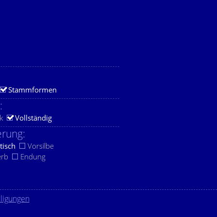
Stammformen
:
k
Vollständig
rung:
tisch
Vorsilbe
erb
Endung
lligungen