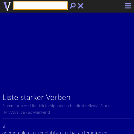
Liste starker Verben
Stammformen
› Überblick
› Alphabetisch
› Nicht reflexiv
› Stark
› Mit Vorsilbe
› Schwankend
a
anempfehlen - er empfahl an - er hat an|empfohlen