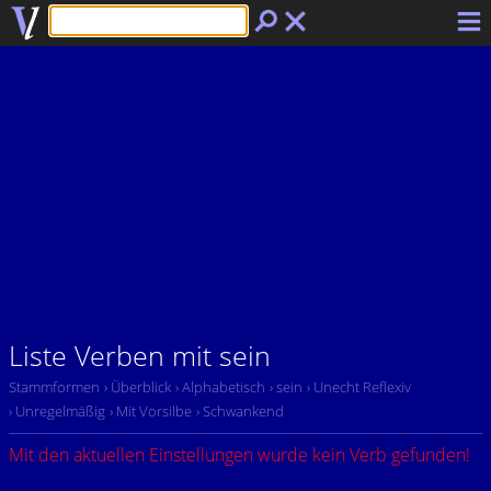
Liste Verben mit sein
Stammformen
› Überblick
› Alphabetisch
› sein
› Unecht Reflexiv
› Unregelmäßig
› Mit Vorsilbe
› Schwankend
Mit den aktuellen Einstellungen wurde kein Verb gefunden!