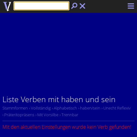
Liste Verben mit haben und sein
Stammformen
› Vollständig
› Alphabetisch
› haben/sein
› Unecht Reflexiv
› Präteritopräsens
› Mit Vorsilbe
› Trennbar
Mit den aktuellen Einstellungen wurde kein Verb gefunden!