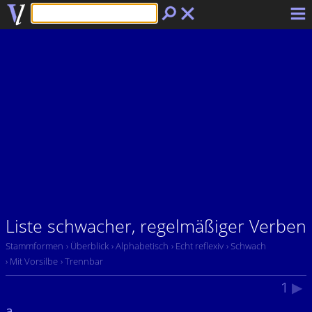
Liste schwacher, regelmäßiger Verben
Stammformen
› Überblick
› Alphabetisch
› Echt reflexiv
› Schwach
› Mit Vorsilbe
› Trennbar
1
▶
a