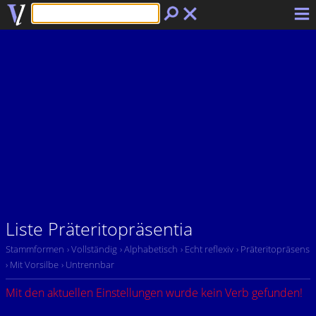
Liste Präteritopräsentia
Stammformen
› Vollständig
› Alphabetisch
› Echt reflexiv
› Präteritopräsens
› Mit Vorsilbe
› Untrennbar
Mit den aktuellen Einstellungen wurde kein Verb gefunden!