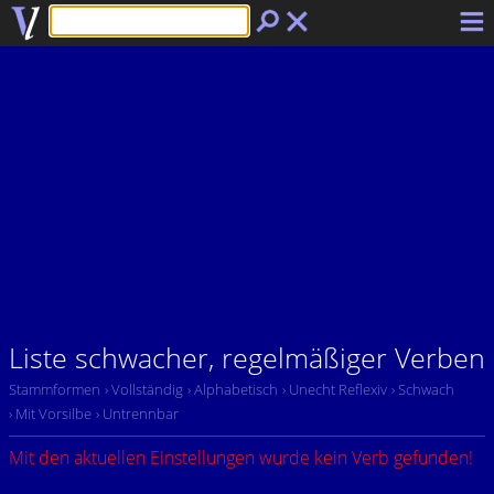
Liste schwacher, regelmäßiger Verben
Stammformen
› Vollständig
› Alphabetisch
› Unecht Reflexiv
› Schwach
› Mit Vorsilbe
› Untrennbar
Mit den aktuellen Einstellungen wurde kein Verb gefunden!