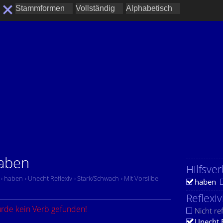
haben
Hilfsver
› haben
› Unecht Reflexiv
› Stark/Schwach
› Mit Vorsilbe
haben
Reflexiv
urde kein Verb gefunden!
Nicht ref
Unecht 