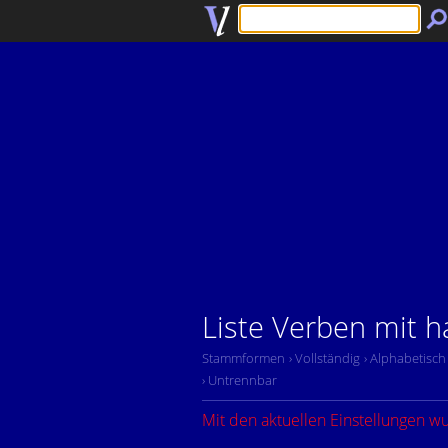
Liste Verben mit 
Stammformen
› Vollständig
› Alphabetisch
› Untrennbar
Mit den aktuellen Einstellungen w