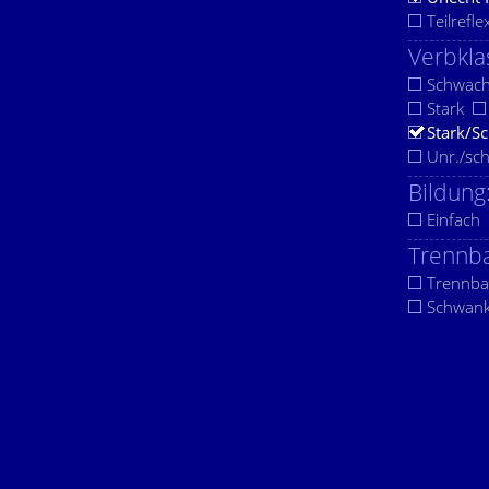
Teilrefle
Verbkla
Schwac
Stark
Stark/S
Unr./sc
Bildung
Einfach
Trennba
Trennba
Schwan