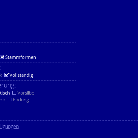
Stammformen
:
k
Vollständig
rung:
tisch
Vorsilbe
erb
Endung
lligungen