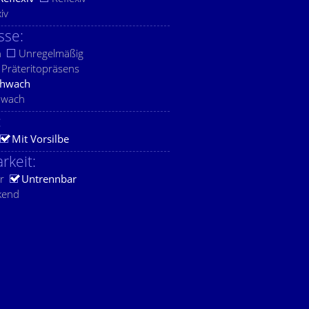
xiv
sse:
h
Unregelmäßig
Präteritopräsens
chwach
hwach
:
Mit Vorsilbe
rkeit:
r
Untrennbar
kend