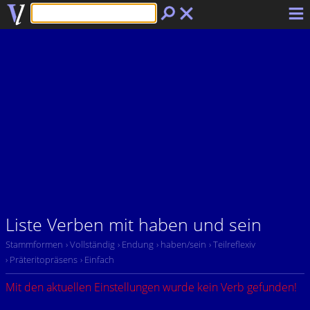
Liste Verben mit haben und sein
Stammformen
› Vollständig
› Endung
› haben/sein
› Teilreflexiv
› Präteritopräsens
› Einfach
Mit den aktuellen Einstellungen wurde kein Verb gefunden!