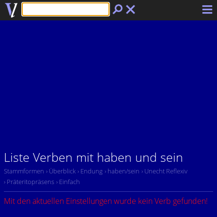
Liste Verben mit haben und sein
Stammformen
› Überblick
› Endung
› haben/sein
› Unecht Reflexiv
› Präteritopräsens
› Einfach
Mit den aktuellen Einstellungen wurde kein Verb gefunden!