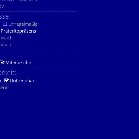
xiv
sse:
h
Unregelmäßig
Präteritopräsens
chwach
hwach
:
Mit Vorsilbe
rkeit:
r
Untrennbar
kend