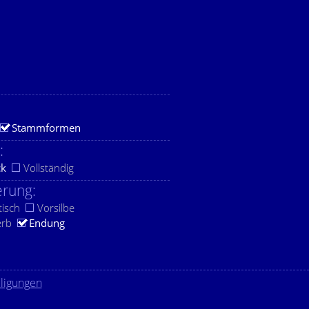
Stammformen
:
ck
Vollständig
rung:
tisch
Vorsilbe
erb
Endung
lligungen