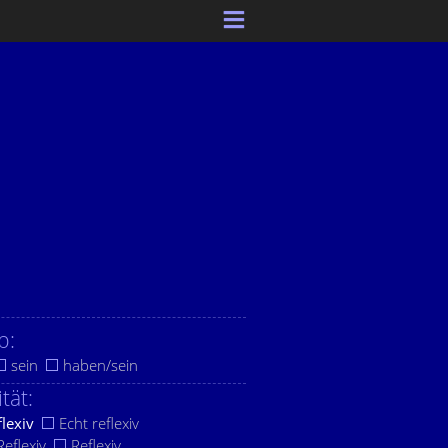
b:
sein
haben/sein
ität:
flexiv
Echt reflexiv
eflexiv
Reflexiv