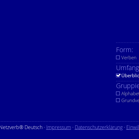
Form:
Verben
Umfang
Überbli
Gruppie
Alphabe
Grundv
Netzverb® Deutsch ·
Impressum
·
Datenschutzerklärung
·
Einwi