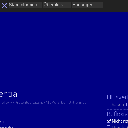
entia
Hilfsver
 reflexiv
› Präteritopräsens
› Mit Vorsilbe
› Untrennbar
haben
Reflexiv
Nicht re
rft
Unecht R