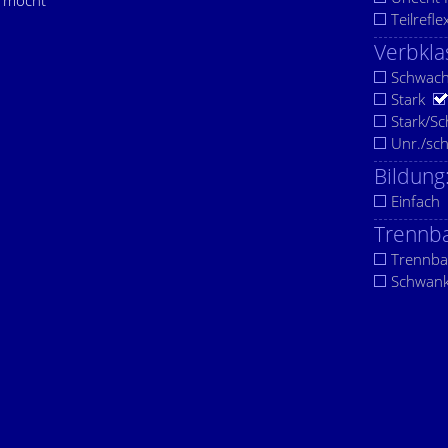
ermocht
Teilrefle
Verbkla
Schwac
Stark
Stark/S
Unr./sc
Bildung
Einfach
Trennba
Trennba
Schwan