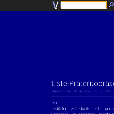
Liste Präteritopräs
Stammformen
› Überblick
› Endung
› Nicht
en
bedürfen - er bedurfte - er hat bedu