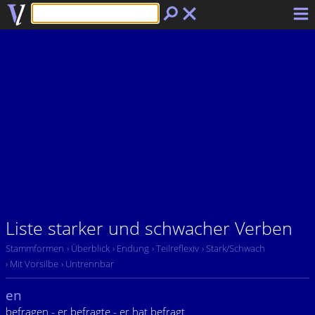
Liste starker und schwacher Verben
Stammformen
› Überblick
› Endung
› Teilreflexiv
› Stark/Schwach
› Mit Vorsilbe
› Untrennbar
en
befragen - er befragte - er hat befragt