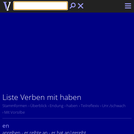
Liste Verben mit haben
Stammformen
› Überblick
› Endung
› haben
› Teilreflexiv
› Unr./schwach
› Mit Vorsilbe
en
anreihen - er reihte an - er hat an|gereiht