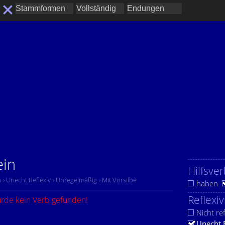
ein
Hilfsver
n
› Unecht Reflexiv
› Unregelmäßig
› Mit Vorsilbe
haben
Reflexiv
urde kein Verb gefunden!
Nicht ref
Unecht 