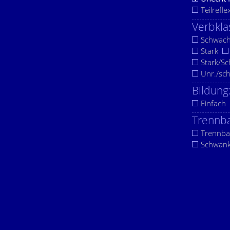
Teilrefle
Verbkla
Schwac
Stark
Stark/S
Unr./sc
Bildung
Einfach
Trennba
Trennba
Schwan