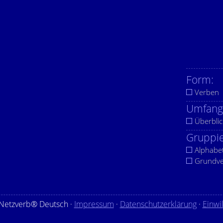
Form:
Verben
Umfang
Überblic
Gruppie
Alphabe
Grundv
Netzverb® Deutsch ·
Impressum
·
Datenschutzerklärung
·
Einwi