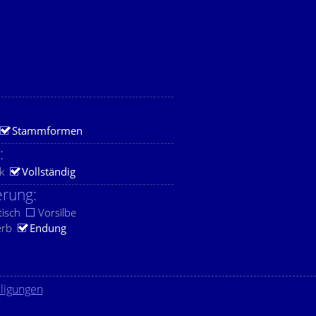
Stammformen
:
k
Vollständig
rung:
tisch
Vorsilbe
erb
Endung
lligungen