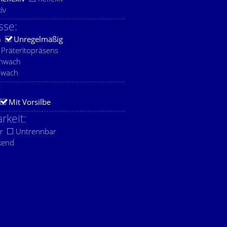
xiv
sse:
h
Unregelmäßig
Präteritopräsens
chwach
hwach
:
Mit Vorsilbe
rkeit:
r
Untrennbar
kend