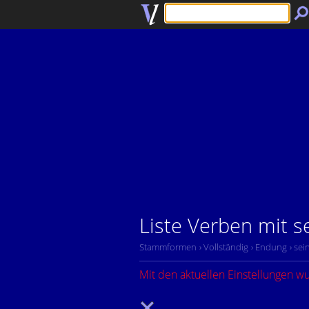
Liste Verben mit s
Stammformen
› Vollständig
› Endung
› sei
Mit den aktuellen Einstellungen w