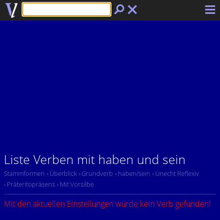
Liste Verben mit haben und sein
Stammformen
› Überblick
› Grundverb
› haben/sein
› Unecht Reflexiv
› Präteritopräsens
› Mit Vorsilbe
Mit den aktuellen Einstellungen wurde kein Verb gefunden!