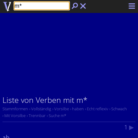
Liste von Verben mit m*
Stammformen
› Vollständig
› Vorsilbe
› haben
› Echt reflexiv
› Schwach
› Mit Vorsilbe
› Trennbar
› Suche m*
1
▶
ab