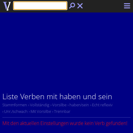
Liste Verben mit haben und sein
Stammformen
› Vollständig
› Vorsilbe
› haben/sein
› Echt reflexiv
› Unr./schwach
› Mit Vorsilbe
› Trennbar
Mit den aktuellen Einstellungen wurde kein Verb gefunden!