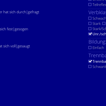
Teilrefle
Verbkla
er hat sich durch|gefragt
Schwac
Stark
Stark/S
t sich fest|gesogen
Unr./sc
Bildung
hat sich voll|gesaugt
Einfach
Trennba
Trennba
Schwan