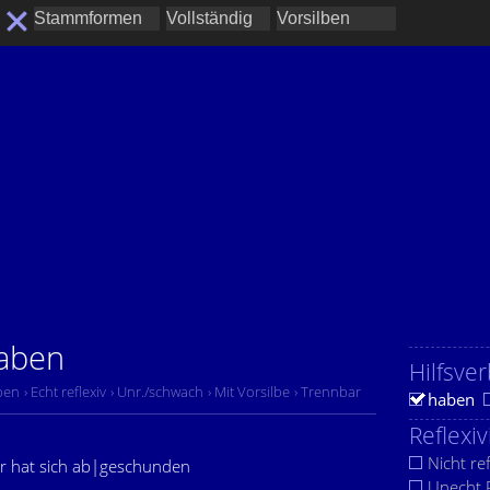
haben
Hilfsver
ben
› Echt reflexiv
› Unr./schwach
› Mit Vorsilbe
› Trennbar
haben
Reflexiv
Nicht ref
 er hat sich ab|geschunden
Unecht R