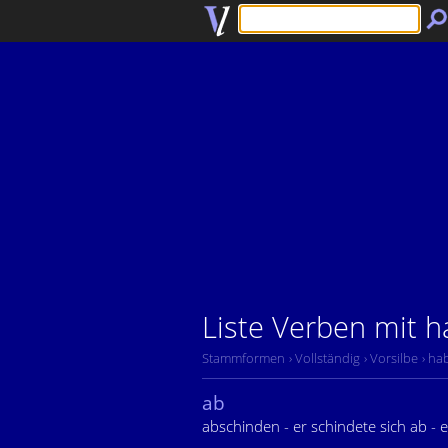
Liste Verben mit 
Stammformen
› Vollständig
› Vorsilbe
› ha
ab
abschinden - er schindete sich ab -