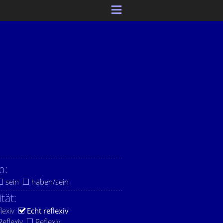
b:
sein
haben/sein
ität:
lexiv
Echt reflexiv
eflexiv
Reflexiv