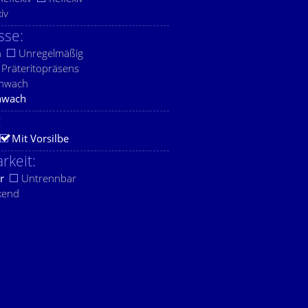
xiv
sse:
h
Unregelmäßig
Präteritopräsens
chwach
hwach
:
Mit Vorsilbe
rkeit:
r
Untrennbar
kend