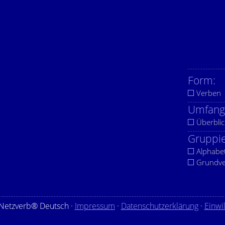
Form:
Verben
Umfang
Überblic
Gruppie
Alphabe
Grundv
Netzverb® Deutsch ·
Impressum
·
Datenschutzerklärung
·
Einwi