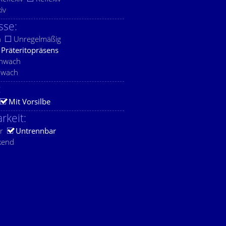
xiv
sse:
h
Unregelmäßig
Präteritopräsens
chwach
hwach
:
Mit Vorsilbe
rkeit:
r
Untrennbar
kend