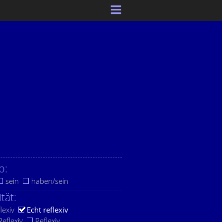
b:
sein
haben/sein
ität:
lexiv
Echt reflexiv
eflexiv
Reflexiv