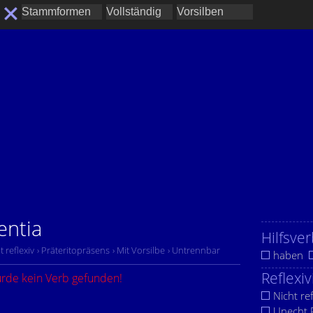
entia
Hilfsver
t reflexiv
› Präteritopräsens
› Mit Vorsilbe
› Untrennbar
haben
Reflexiv
urde kein Verb gefunden!
Nicht ref
Unecht R