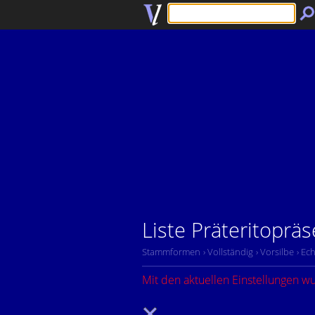
Liste Präteritopräs
Stammformen
› Vollständig
› Vorsilbe
› Ech
Mit den aktuellen Einstellungen w