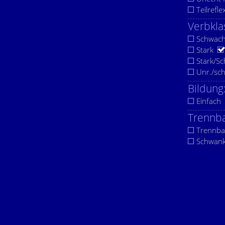
Teilrefle
Verbkla
Schwac
Stark
Stark/S
Unr./sc
Bildung
Einfach
Trennba
Trennba
Schwan