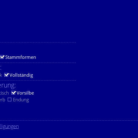
Stammformen
:
k
Vollständig
rung:
tisch
Vorsilbe
erb
Endung
lligungen