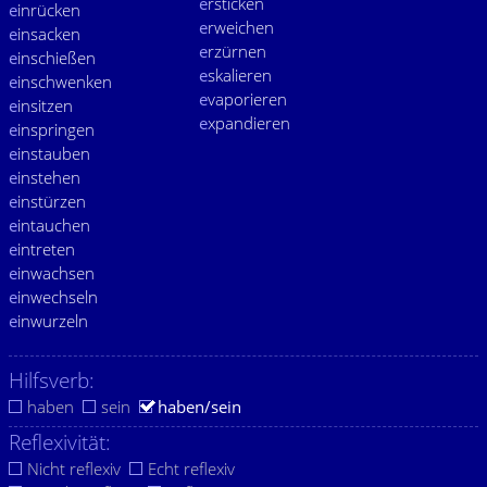
e
rsticken
e
inrücken
e
rweichen
e
insacken
e
rzürnen
e
inschießen
e
skalieren
e
inschwenken
e
vaporieren
e
insitzen
e
xpandieren
e
inspringen
e
instauben
e
instehen
e
instürzen
e
intauchen
e
intreten
e
inwachsen
e
inwechseln
e
inwurzeln
Hilfsverb:
haben
sein
haben/sein
Reflexivität:
Nicht reflexiv
Echt reflexiv