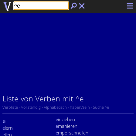
Liste von Verben mit ^e
Verbliste
› Vollständig
› Alphabetisch
› haben/sein
› Suche ^e
e
inziehen
e
e
manieren
e
iern
e
mporschnellen
e
ilen