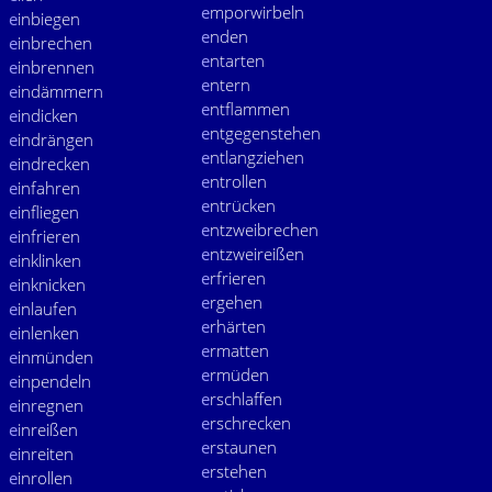
e
mporwirbeln
e
inbiegen
e
nden
e
inbrechen
e
ntarten
e
inbrennen
e
ntern
e
indämmern
e
ntflammen
e
indicken
e
ntgegenstehen
e
indrängen
e
ntlangziehen
e
indrecken
e
ntrollen
e
infahren
e
ntrücken
e
infliegen
e
ntzweibrechen
e
infrieren
e
ntzweireißen
e
inklinken
e
rfrieren
e
inknicken
e
rgehen
e
inlaufen
e
rhärten
e
inlenken
e
rmatten
e
inmünden
e
rmüden
e
inpendeln
e
rschlaffen
e
inregnen
e
rschrecken
e
inreißen
e
rstaunen
e
inreiten
e
rstehen
e
inrollen