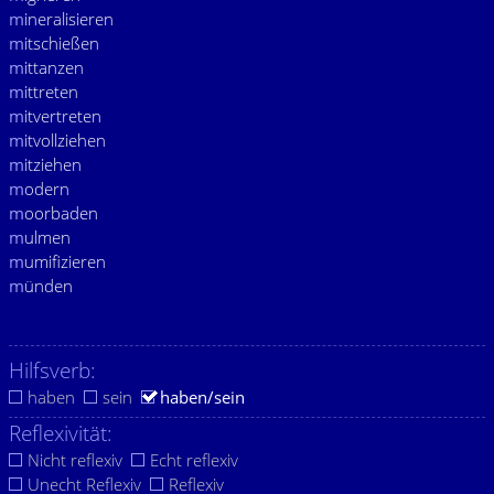
m
ineralisieren
m
itschießen
m
ittanzen
m
ittreten
m
itvertreten
m
itvollziehen
m
itziehen
m
odern
m
oorbaden
m
ulmen
m
umifizieren
m
ünden
Hilfsverb:
haben
sein
haben/sein
Reflexivität:
Nicht reflexiv
Echt reflexiv
Unecht Reflexiv
Reflexiv