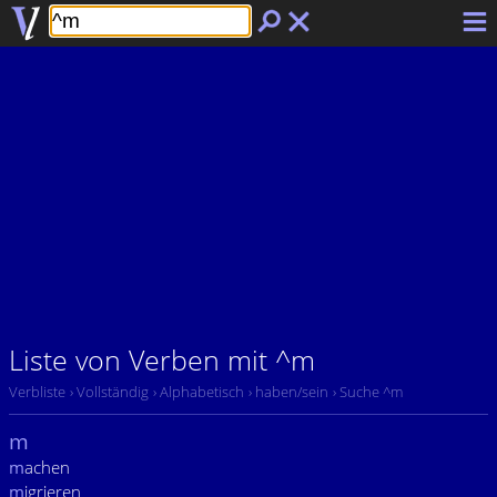
Liste von Verben mit ^m
Verbliste
› Vollständig
› Alphabetisch
› haben/sein
› Suche ^m
m
m
achen
m
igrieren