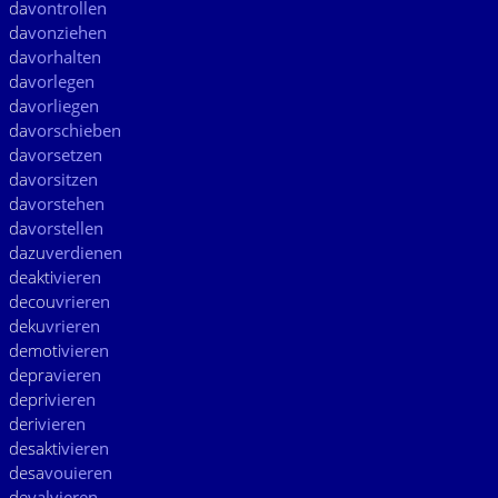
da
vontrollen
da
vonziehen
da
vorhalten
da
vorlegen
da
vorliegen
da
vorschieben
da
vorsetzen
da
vorsitzen
da
vorstehen
da
vorstellen
dazu
verdienen
deakti
vieren
decou
vrieren
deku
vrieren
demoti
vieren
depra
vieren
depri
vieren
deri
vieren
desakti
vieren
desa
vouieren
de
valvieren