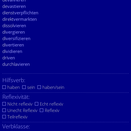
de
vastieren
dienst
verpflichten
direkt
vermarkten
dissol
vieren
di
vergieren
di
versifizieren
di
vertieren
di
vidieren
dri
ven
durchla
vieren
Hilfsverb:
haben
sein
haben/sein
Reflexivität:
Nicht reflexiv
Echt reflexiv
Unecht Reflexiv
Reflexiv
Teilreflexiv
Verbklasse: