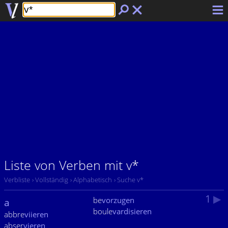
Liste von Verben mit v*
Verbliste
› Vollständig
› Alphabetisch
› Suche v*
1
▶
be
vorzugen
a
boule
vardisieren
abbre
viieren
abser
vieren