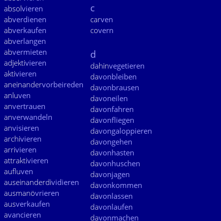
c
absol
vieren
ab
verdienen
car
ven
ab
verkaufen
co
vern
ab
verlangen
ab
vermieten
d
adjekti
vieren
dahin
vegetieren
akti
vieren
da
vonbleiben
aneinander
vorbeireden
da
vonbrausen
anlu
ven
da
voneilen
an
vertrauen
da
vonfahren
an
verwandeln
da
vonfliegen
an
visieren
da
vongaloppieren
archi
vieren
da
vongehen
arri
vieren
da
vonhasten
attrakti
vieren
da
vonhuschen
auflu
ven
da
vonjagen
auseinanderdi
vidieren
da
vonkommen
ausmanö
vrieren
da
vonlassen
aus
verkaufen
da
vonlaufen
a
vancieren
da
vonmachen