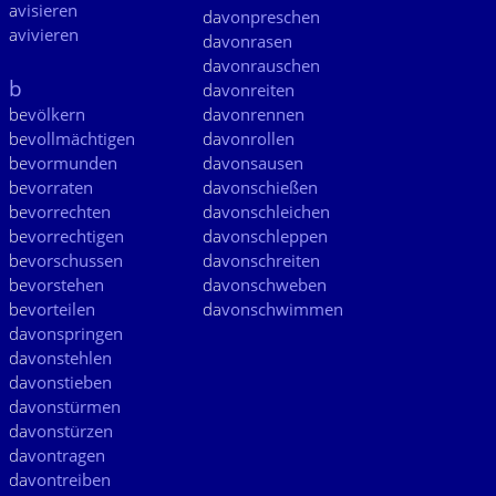
a
visieren
da
vonpreschen
a
vivieren
da
vonrasen
da
vonrauschen
b
da
vonreiten
be
völkern
da
vonrennen
be
vollmächtigen
da
vonrollen
be
vormunden
da
vonsausen
be
vorraten
da
vonschießen
be
vorrechten
da
vonschleichen
be
vorrechtigen
da
vonschleppen
be
vorschussen
da
vonschreiten
be
vorstehen
da
vonschweben
be
vorteilen
da
vonschwimmen
da
vonspringen
da
vonstehlen
da
vonstieben
da
vonstürmen
da
vonstürzen
da
vontragen
da
vontreiben