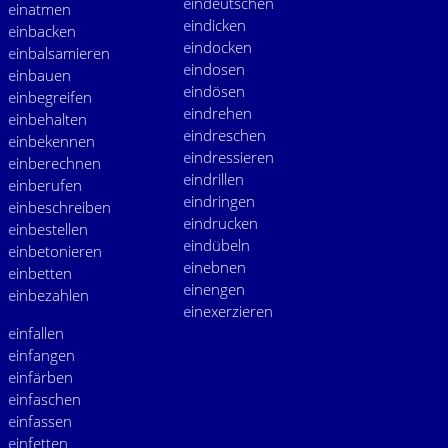
e
indeutschen
e
inatmen
e
indicken
e
inbacken
e
indocken
e
inbalsamieren
e
indosen
e
inbauen
e
indösen
e
inbegreifen
e
indrehen
e
inbehalten
e
indreschen
e
inbekennen
e
indressieren
e
inberechnen
e
indrillen
e
inberufen
e
indringen
e
inbeschreiben
e
indrucken
e
inbestellen
e
indübeln
e
inbetonieren
e
inebnen
e
inbetten
e
inengen
e
inbezahlen
e
inexerzieren
e
infallen
e
infangen
e
infärben
e
infaschen
e
infassen
e
infetten