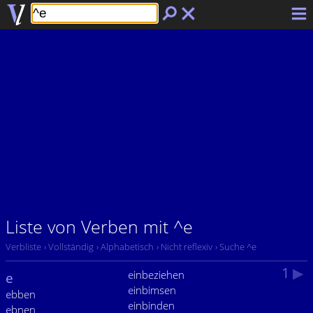
Liste von Verben mit ^e
Verbliste
› Vollständig
› Alphabetisch
› Nicht reflexiv
› Suche ^e
1
▶
e
inbeziehen
e
e
inbimsen
e
bben
e
inbinden
e
bnen