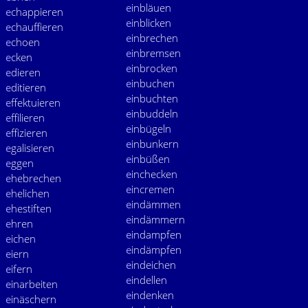
e
inbläuen
e
chappieren
e
inblicken
e
chauffieren
e
inbrechen
e
choen
e
inbremsen
e
cken
e
inbrocken
e
dieren
e
inbuchen
e
ditieren
e
inbuchten
e
ffektuieren
e
inbuddeln
e
ffilieren
e
inbügeln
e
ffizieren
e
inbunkern
e
galisieren
e
inbüßen
e
ggen
e
inchecken
e
hebrechen
e
incremen
e
helichen
e
indämmen
e
hestiften
e
indämmern
e
hren
e
indampfen
e
ichen
e
indämpfen
e
iern
e
indeichen
e
ifern
e
indellen
e
inarbeiten
e
indenken
e
inäschern