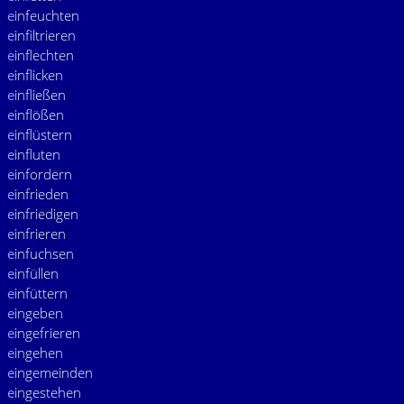
e
infeuchten
e
infiltrieren
e
inflechten
e
inflicken
e
infließen
e
inflößen
e
inflüstern
e
influten
e
infordern
e
infrieden
e
infriedigen
e
infrieren
e
infuchsen
e
infüllen
e
infüttern
e
ingeben
e
ingefrieren
e
ingehen
e
ingemeinden
e
ingestehen