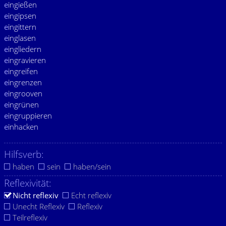
e
ingießen
e
ingipsen
e
ingittern
e
inglasen
e
ingliedern
e
ingravieren
e
ingreifen
e
ingrenzen
e
ingrooven
e
ingrünen
e
ingruppieren
e
inhacken
Hilfsverb:
haben
sein
haben/sein
Reflexivität:
Nicht reflexiv
Echt reflexiv
Unecht Reflexiv
Reflexiv
Teilreflexiv