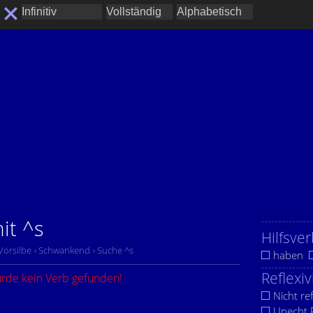
it ^s
Hilfsver
 Vorsilbe
› Schwankend
› Suche ^s
haben
Reflexiv
urde kein Verb gefunden!
Nicht ref
Unecht R