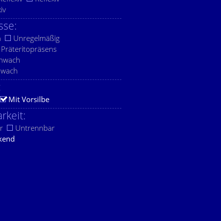
xiv
sse:
h
Unregelmäßig
Präteritopräsens
chwach
hwach
:
Mit Vorsilbe
rkeit:
r
Untrennbar
kend