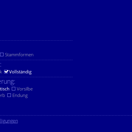
Stammformen
:
k
Vollständig
rung:
tisch
Vorsilbe
erb
Endung
lligungen