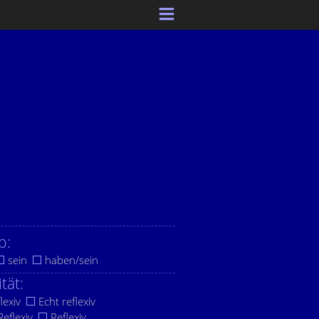
b:
sein
haben/sein
ität:
lexiv
Echt reflexiv
eflexiv
Reflexiv