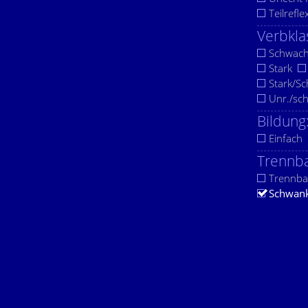
Teilrefle
Verbkla
Schwac
Stark
Stark/S
Unr./sc
Bildung
Einfach
Trennba
Trennba
Schwan