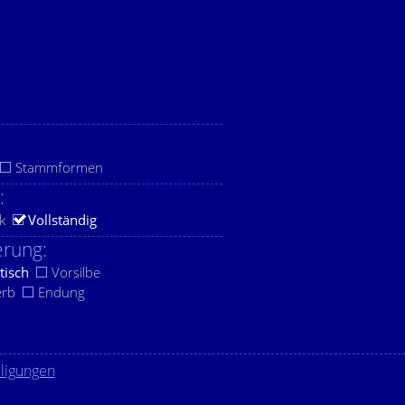
Stammformen
:
k
Vollständig
rung:
tisch
Vorsilbe
erb
Endung
lligungen