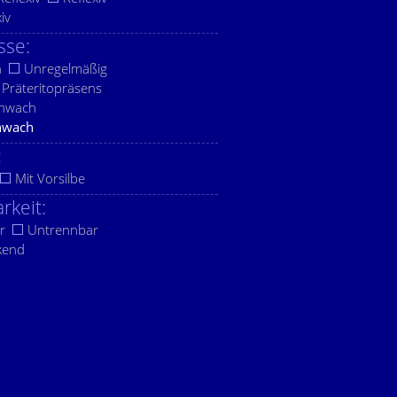
xiv
sse:
h
Unregelmäßig
Präteritopräsens
chwach
hwach
:
Mit Vorsilbe
rkeit:
r
Untrennbar
kend