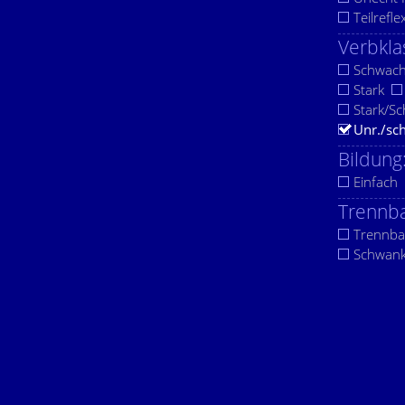
Teilrefle
Verbkla
Schwac
Stark
Stark/S
Unr./sc
Bildung
Einfach
Trennba
Trennba
Schwan