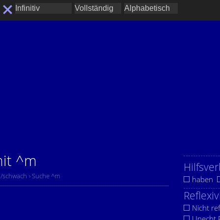
mit ^m
Hilfsver
r./schwach
› Suche ^m
haben
Reflexiv
Nicht ref
Unecht R