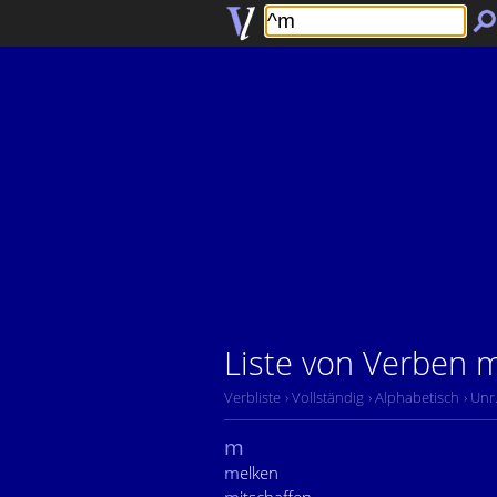
Liste von Verben 
Verbliste
› Vollständig
› Alphabetisch
› Un
m
m
elken