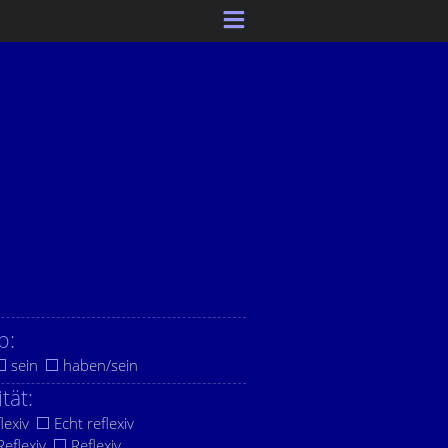
b:
sein
haben/sein
ität:
lexiv
Echt reflexiv
eflexiv
Reflexiv