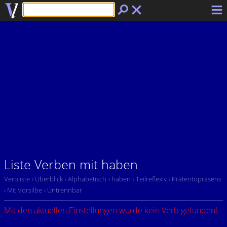
Liste Verben mit haben
Verbliste
› Überblick
› Alphabetisch
› haben
› Teilreflexiv
› Präteritopräsens
› Mit Vorsilbe
› Untrennbar
Mit den aktuellen Einstellungen wurde kein Verb gefunden!