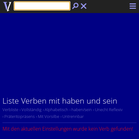
Liste Verben mit haben und sein
Verbliste
› Vollständig
› Alphabetisch
› haben/sein
› Unecht Reflexiv
› Präteritopräsens
› Mit Vorsilbe
› Untrennbar
Mit den aktuellen Einstellungen wurde kein Verb gefunden!