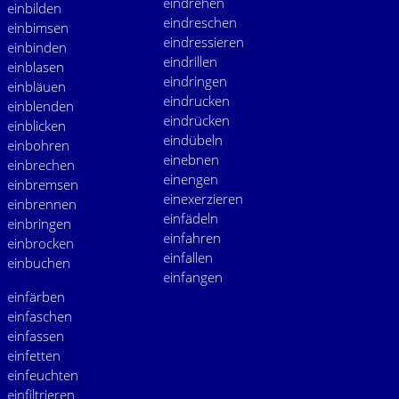
e
indrehen
e
inbilden
e
indreschen
e
inbimsen
e
indressieren
e
inbinden
e
indrillen
e
inblasen
e
indringen
e
inbläuen
e
indrucken
e
inblenden
e
indrücken
e
inblicken
e
indübeln
e
inbohren
e
inebnen
e
inbrechen
e
inengen
e
inbremsen
e
inexerzieren
e
inbrennen
e
infädeln
e
inbringen
e
infahren
e
inbrocken
e
infallen
e
inbuchen
e
infangen
e
infärben
e
infaschen
e
infassen
e
infetten
e
infeuchten
e
infiltrieren