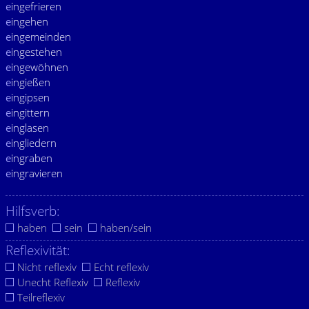
e
ingefrieren
e
ingehen
e
ingemeinden
e
ingestehen
e
ingewöhnen
e
ingießen
e
ingipsen
e
ingittern
e
inglasen
e
ingliedern
e
ingraben
e
ingravieren
Hilfsverb:
haben
sein
haben/sein
Reflexivität:
Nicht reflexiv
Echt reflexiv
Unecht Reflexiv
Reflexiv
Teilreflexiv