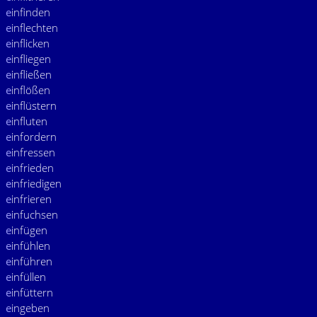
e
infinden
e
inflechten
e
inflicken
e
infliegen
e
infließen
e
inflößen
e
inflüstern
e
influten
e
infordern
e
infressen
e
infrieden
e
infriedigen
e
infrieren
e
infuchsen
e
infügen
e
infühlen
e
inführen
e
infüllen
e
infüttern
e
ingeben