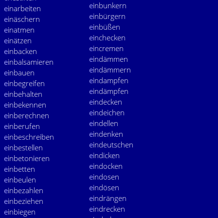
e
inbunkern
e
inarbeiten
e
inbürgern
e
inäschern
e
inbüßen
e
inatmen
e
inchecken
e
inätzen
e
incremen
e
inbacken
e
indämmen
e
inbalsamieren
e
indämmern
e
inbauen
e
indampfen
e
inbegreifen
e
indämpfen
e
inbehalten
e
indecken
e
inbekennen
e
indeichen
e
inberechnen
e
indellen
e
inberufen
e
indenken
e
inbeschreiben
e
indeutschen
e
inbestellen
e
indicken
e
inbetonieren
e
indocken
e
inbetten
e
indosen
e
inbeulen
e
indösen
e
inbezahlen
e
indrängen
e
inbeziehen
e
indrecken
e
inbiegen