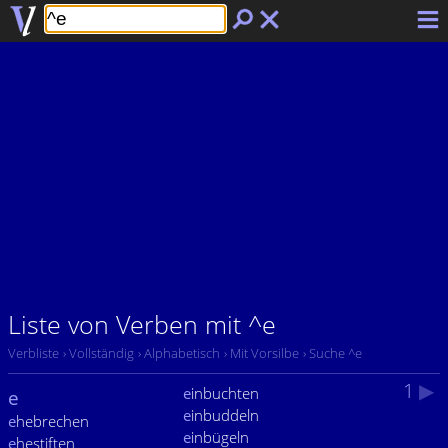
Liste von Verben mit ^e
Verbliste
› Vollständig
› Alphabetisch
› Mit Vorsilbe
› Suche ^e
1
▶
e
inbuchten
e
e
inbuddeln
e
hebrechen
e
inbügeln
e
hestiften