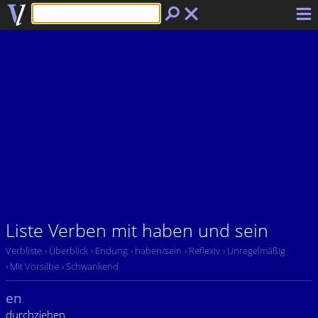
Liste Verben mit haben und sein
Verbliste
› Überblick
› Endung
› haben/sein
› Reflexiv
› Unregelmäßig
› Mit Vorsilbe
› Schwankend
en
durchziehen