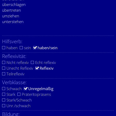
überschlagen
übertreten
umziehen
unterstehen
Hilfsverb:
haben
sein
haben/sein
Reflexivität:
Nicht reflexiv
Echt reflexiv
Unecht Reflexiv
Reflexiv
Teilreflexiv
Verbklasse:
Schwach
Unregelmäßig
Stark
Präteritopräsens
Stark/Schwach
Unr./schwach
Bildung: