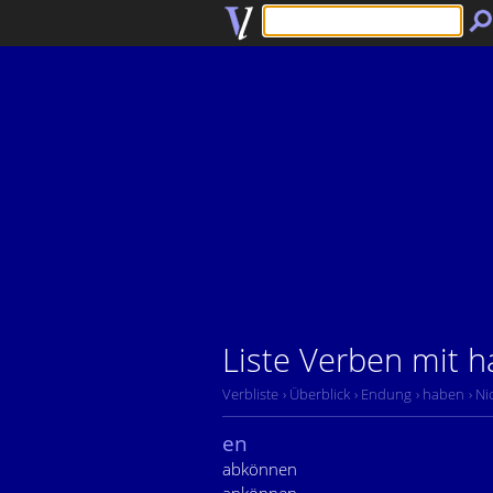
Liste Verben mit 
Verbliste
› Überblick
› Endung
› haben
› Ni
en
abkönnen