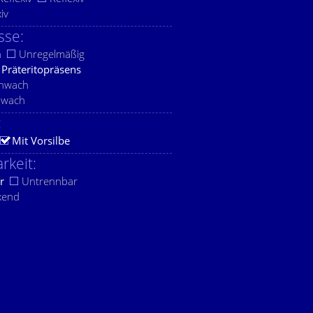
xiv
sse:
h
Unregelmäßig
Präteritopräsens
chwach
hwach
:
Mit Vorsilbe
rkeit:
r
Untrennbar
kend