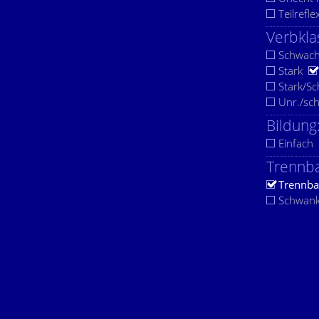
Teilrefle
Verbkla
Schwac
Stark
Stark/S
Unr./sc
Bildung
Einfach
Trennba
Trennba
Schwan