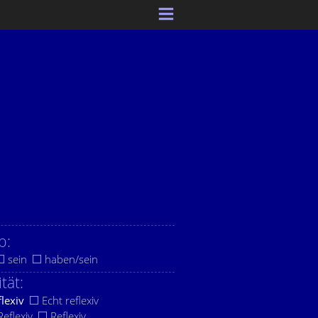
b:
sein
haben/sein
ität:
flexiv
Echt reflexiv
eflexiv
Reflexiv