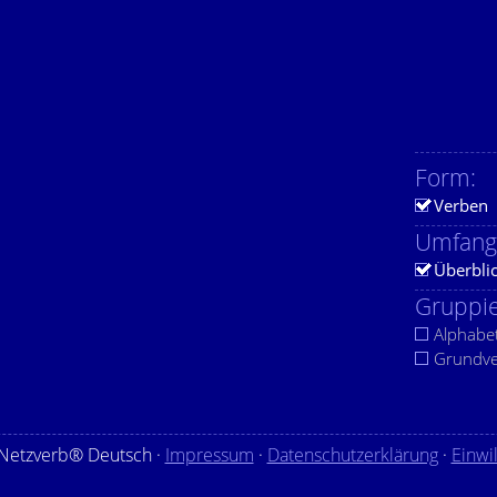
Form:
Verben
Umfang
Überbli
Gruppie
Alphabe
Grundv
Netzverb® Deutsch ·
Impressum
·
Datenschutzerklärung
·
Einwi