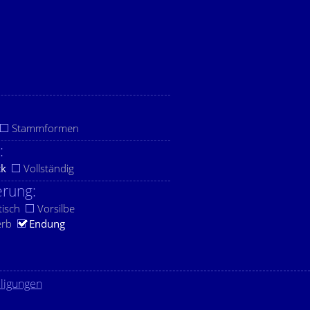
Stammformen
:
ck
Vollständig
rung:
tisch
Vorsilbe
erb
Endung
lligungen