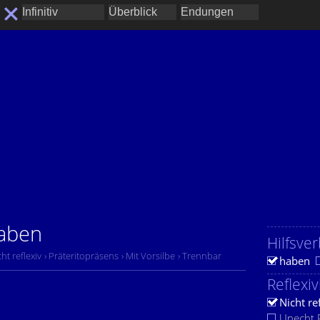
haben
Hilfsver
cht reflexiv
› Präteritopräsens
› Mit Vorsilbe
› Trennbar
haben
Reflexiv
Nicht re
Unecht R