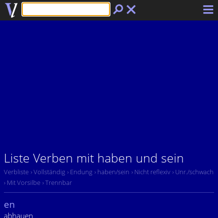
Liste Verben mit haben und sein
Verbliste
› Vollständig
› Endung
› haben/sein
› Nicht reflexiv
› Unr./schwach
› Mit Vorsilbe
› Trennbar
en
abhauen