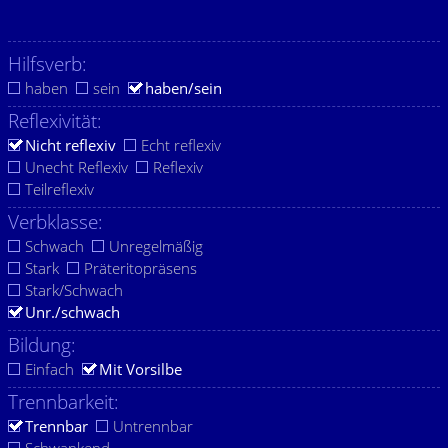
Hilfsverb:
haben
sein
haben/sein
Reflexivität:
Nicht reflexiv
Echt reflexiv
Unecht Reflexiv
Reflexiv
Teilreflexiv
Verbklasse:
Schwach
Unregelmäßig
Stark
Präteritopräsens
Stark/Schwach
Unr./schwach
Bildung:
Einfach
Mit Vorsilbe
Trennbarkeit:
Trennbar
Untrennbar