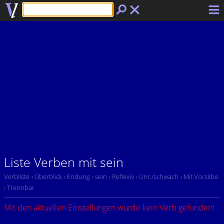
Liste Verben mit sein
Verbliste
› Überblick
› Endung
› sein
› Reflexiv
› Unr./schwach
› Mit Vorsilbe
› Trennbar
Mit den aktuellen Einstellungen wurde kein Verb gefunden!