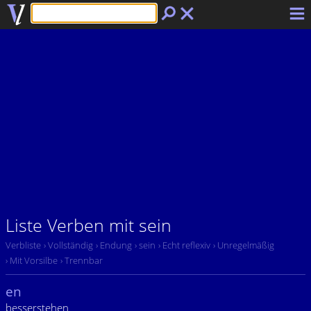
Liste Verben mit sein
Verbliste
› Vollständig
› Endung
› sein
› Echt reflexiv
› Unregelmäßig
› Mit Vorsilbe
› Trennbar
en
besserstehen