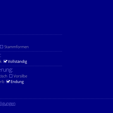
Stammformen
:
k
Vollständig
rung:
tisch
Vorsilbe
erb
Endung
lligungen