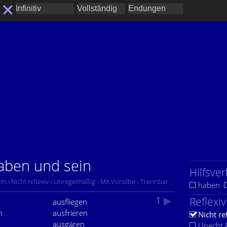
haben und sein
Hilfsver
in
› Nicht reflexiv
› Unregelmäßig
› Mit Vorsilbe
› Trennbar
haben
1
▶
Reflexiv
ausfliegen
n
ausfrieren
Nicht re
ausgären
Unecht R