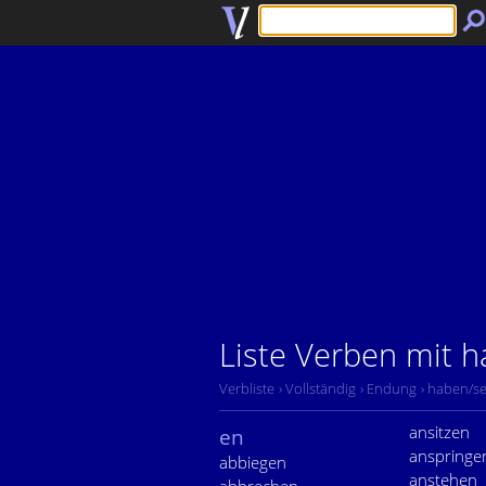
Liste Verben mit 
Verbliste
› Vollständig
› Endung
› haben/se
ansitzen
en
anspringe
abbiegen
anstehen