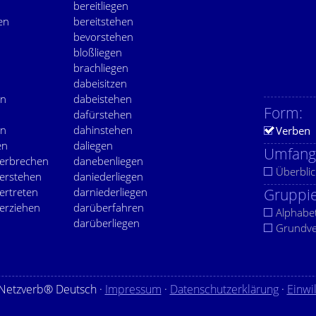
bereitliegen
en
bereitstehen
bevorstehen
bloßliegen
brachliegen
dabeisitzen
en
dabeistehen
Form:
dafürstehen
en
dahinstehen
Verben
en
daliegen
Umfang
erbrechen
danebenliegen
Überblic
erstehen
daniederliegen
ertreten
darniederliegen
Gruppie
erziehen
darüberfahren
Alphabe
darüberliegen
Grundv
Netzverb® Deutsch ·
Impressum
·
Datenschutzerklärung
·
Einwi