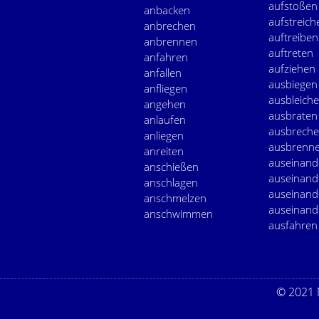
aufstoßen
anbacken
aufstreich
anbrechen
auftreiben
anbrennen
auftreten
anfahren
aufziehen
anfallen
ausbiegen
anfliegen
ausbleich
angehen
ausbraten
anlaufen
ausbrech
anliegen
ausbrenn
anreiten
auseinand
anschießen
auseinand
anschlagen
auseinand
anschmelzen
auseinand
anschwimmen
ausfahren
© 2021 