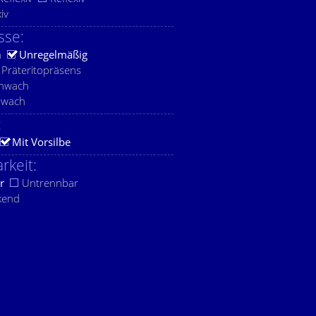
xiv
sse:
h
Unregelmäßig
Präteritopräsens
chwach
hwach
:
Mit Vorsilbe
rkeit:
r
Untrennbar
kend