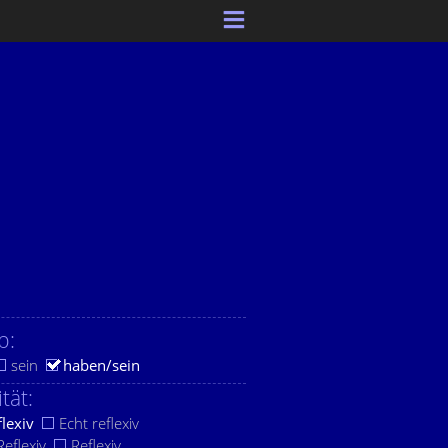
b:
sein
haben/sein
ität:
flexiv
Echt reflexiv
eflexiv
Reflexiv