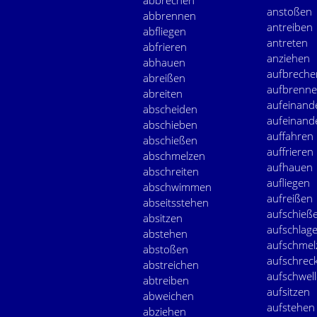
abbrechen
anstoßen
abbrennen
antreiben
abfliegen
antreten
abfrieren
anziehen
abhauen
aufbreche
abreißen
aufbrenn
abreiten
aufeinand
abscheiden
aufeinand
abschieben
auffahren
abschießen
auffrieren
abschmelzen
aufhauen
abschreiten
aufliegen
abschwimmen
aufreißen
abseitsstehen
aufschieß
absitzen
aufschlag
abstehen
aufschmel
abstoßen
aufschrec
abstreichen
aufschwel
abtreiben
aufsitzen
abweichen
aufstehen
abziehen