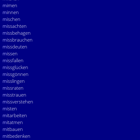
m
imen
m
innen
m
ischen
m
issachten
m
issbehagen
m
issbrauchen
m
issdeuten
m
issen
m
issfallen
m
issglücken
m
issgönnen
m
isslingen
m
issraten
m
isstrauen
m
issverstehen
m
isten
m
itarbeiten
m
itatmen
m
itbauen
m
itbedenken