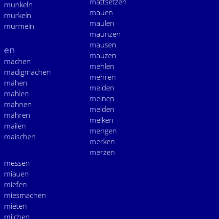
m
attsetzen
m
unkeln
m
auen
m
urkeln
m
aulen
m
urmeln
m
aunzen
m
ausen
en
m
auzen
m
achen
m
ehlen
m
adigmachen
m
ehren
m
ähen
m
eiden
m
ahlen
m
einen
m
ahnen
m
elden
m
ähren
m
elken
m
ailen
m
engen
m
aischen
m
erken
m
erzen
m
essen
m
iauen
m
iefen
m
iesmachen
m
ieten
m
ilchen