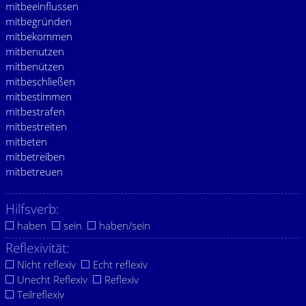
m
itbeeinflussen
m
itbegründen
m
itbekommen
m
itbenutzen
m
itbenützen
m
itbeschließen
m
itbestimmen
m
itbestrafen
m
itbestreiten
m
itbeten
m
itbetreiben
m
itbetreuen
Hilfsverb:
haben
sein
haben/sein
Reflexivität:
Nicht reflexiv
Echt reflexiv
Unecht Reflexiv
Reflexiv
Teilreflexiv