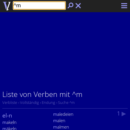
Liste von Verben mit ^m
Verbliste
› Vollständig
› Endung
› Suche ^m
1
▶
m
aledeien
el-n
m
alen
m
akeln
m
almen
m
äkeln