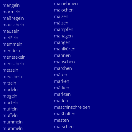
m
alnehmen
m
angeln
m
alochen
m
armeln
m
alzen
m
aßregeln
m
älzen
m
auscheln
m
ampfen
m
äuseln
m
anagen
m
eißeln
m
angen
m
emmeln
m
aniküren
m
endeln
m
annen
m
enetekeln
m
anschen
m
enscheln
m
archen
m
etzeln
m
ären
m
eucheln
m
arken
m
itteln
m
ärken
m
odeln
m
arkten
m
ogeln
m
arlen
m
örteln
m
aschinschreiben
m
uffeln
m
aßhalten
m
üffeln
m
ästen
m
ummeln
m
atschen
m
ümmeln