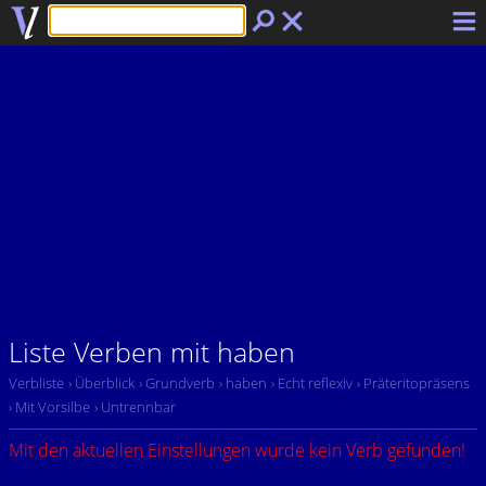
Liste Verben mit haben
Verbliste
› Überblick
› Grundverb
› haben
› Echt reflexiv
› Präteritopräsens
› Mit Vorsilbe
› Untrennbar
Mit den aktuellen Einstellungen wurde kein Verb gefunden!