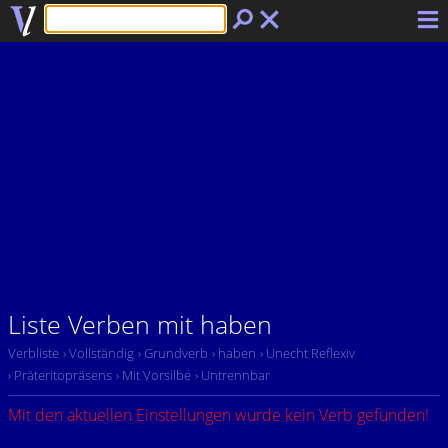
Liste Verben mit haben
Verbliste
› Vollständig
› Grundverb
› haben
› Unecht Reflexiv
› Präteritopräsens
› Mit Vorsilbe
› Untrennbar
Mit den aktuellen Einstellungen wurde kein Verb gefunden!