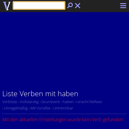
Liste Verben mit haben
Verbliste
› Vollständig
› Grundverb
› haben
› Unecht Reflexiv
› Unregelmäßig
› Mit Vorsilbe
› Untrennbar
Mit den aktuellen Einstellungen wurde kein Verb gefunden!