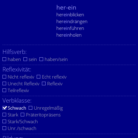
her-ein
her
ein
blicken
her
ein
drängen
her
ein
führen
her
ein
holen
Hilfsverb:
haben
sein
haben/sein
Reflexivität:
Nicht reflexiv
Echt reflexiv
Unecht Reflexiv
Reflexiv
Teilreflexiv
Verbklasse:
Schwach
Unregelmäßig
Stark
Präteritopräsens
Stark/Schwach
Unr./schwach