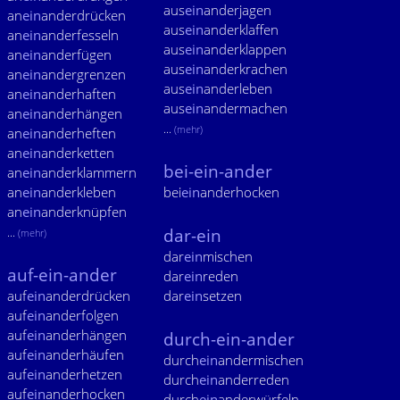
aus
ein
anderjagen
an
ein
anderdrücken
aus
ein
anderklaffen
an
ein
anderfesseln
aus
ein
anderklappen
an
ein
anderfügen
aus
ein
anderkrachen
an
ein
andergrenzen
aus
ein
anderleben
an
ein
anderhaften
aus
ein
andermachen
an
ein
anderhängen
...
(mehr)
an
ein
anderheften
an
ein
anderketten
bei-ein-ander
an
ein
anderklammern
an
ein
anderkleben
bei
ein
anderhocken
an
ein
anderknüpfen
...
dar-ein
(mehr)
dar
ein
mischen
auf-ein-ander
dar
ein
reden
auf
ein
anderdrücken
dar
ein
setzen
auf
ein
anderfolgen
auf
ein
anderhängen
durch-ein-ander
auf
ein
anderhäufen
durch
ein
andermischen
auf
ein
anderhetzen
durch
ein
anderreden
auf
ein
anderhocken
durch
ein
anderwürfeln