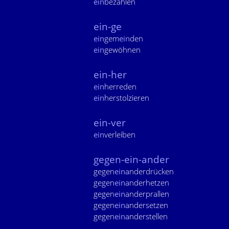
ein
bezahlen
ein-ge
ein
gem
ein
den
ein
gewöhnen
ein-her
ein
herreden
ein
herstolzieren
ein-ver
ein
verleiben
gegen-ein-ander
gegen
ein
anderdrücken
gegen
ein
anderhetzen
gegen
ein
anderprallen
gegen
ein
andersetzen
gegen
ein
anderstellen