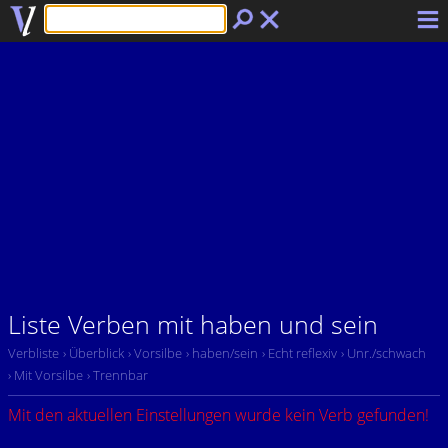
Liste Verben mit haben und sein
Verbliste
› Überblick
› Vorsilbe
› haben/sein
› Echt reflexiv
› Unr./schwach
› Mit Vorsilbe
› Trennbar
Mit den aktuellen Einstellungen wurde kein Verb gefunden!