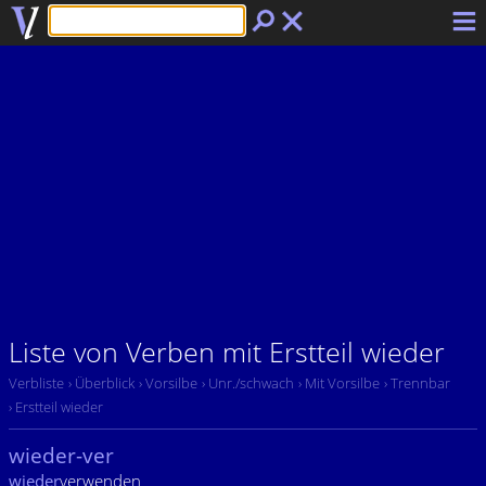
Liste von Verben mit Erstteil wieder
Verbliste
› Überblick
› Vorsilbe
› Unr./schwach
› Mit Vorsilbe
› Trennbar
› Erstteil wieder
wieder-ver
wieder
verwenden