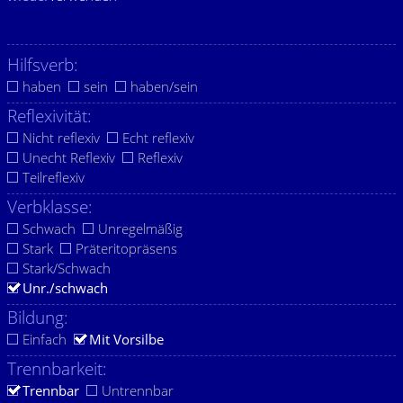
Hilfsverb:
haben
sein
haben/sein
Reflexivität:
Nicht reflexiv
Echt reflexiv
Unecht Reflexiv
Reflexiv
Teilreflexiv
Verbklasse:
Schwach
Unregelmäßig
Stark
Präteritopräsens
Stark/Schwach
Unr./schwach
Bildung:
Einfach
Mit Vorsilbe
Trennbarkeit:
Trennbar
Untrennbar