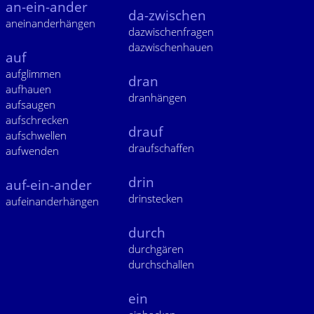
an-ein-ander
da-zwischen
aneinanderhängen
dazwischenfragen
dazwischenhauen
auf
aufglimmen
dran
aufhauen
dranhängen
aufsaugen
aufschrecken
drauf
aufschwellen
draufschaffen
aufwenden
drin
auf-ein-ander
drinstecken
aufeinanderhängen
durch
durchgären
durchschallen
ein