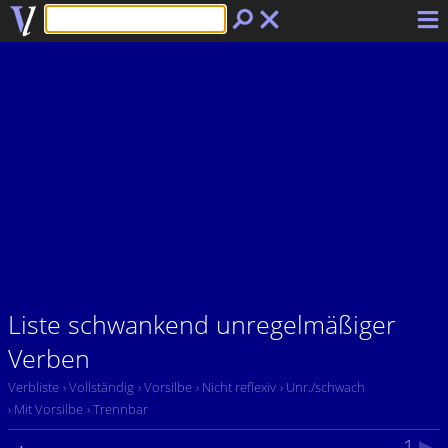
Liste schwankend unregelmäßiger
Verben
Verbliste
› Vollständig
› Vorsilbe
› Nicht reflexiv
› Unr./schwach
› Mit Vorsilbe
› Trennbar
1
▶