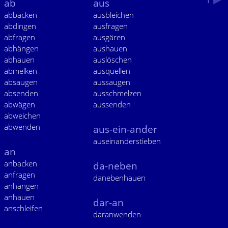
ab
aus
abbacken
ausbleichen
abdingen
ausfragen
abfragen
ausgären
abhängen
aushauen
abhauen
auslöschen
abmelken
ausquellen
absaugen
aussaugen
absenden
ausschmelzen
abwägen
aussenden
abweichen
abwenden
aus-ein-ander
auseinanderstieben
an
anbacken
da-neben
anfragen
danebenhauen
anhängen
anhauen
dar-an
anschleifen
daranwenden