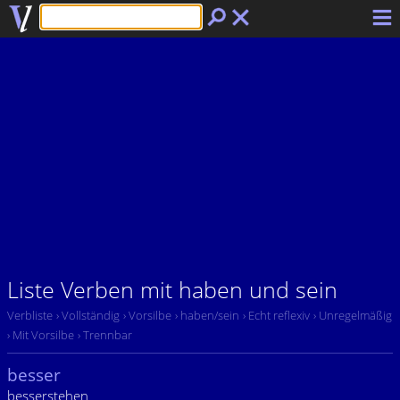
Liste Verben mit haben und sein
Verbliste
› Vollständig
› Vorsilbe
› haben/sein
› Echt reflexiv
› Unregelmäßig
› Mit Vorsilbe
› Trennbar
besser
besserstehen