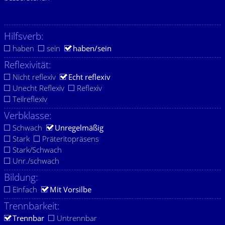
Hilfsverb:
haben
sein
haben/sein
Reflexivität:
Nicht reflexiv
Echt reflexiv
Unecht Reflexiv
Reflexiv
Teilreflexiv
Verbklasse:
Schwach
Unregelmäßig
Stark
Präteritopräsens
Stark/Schwach
Unr./schwach
Bildung:
Einfach
Mit Vorsilbe
Trennbarkeit:
Trennbar
Untrennbar