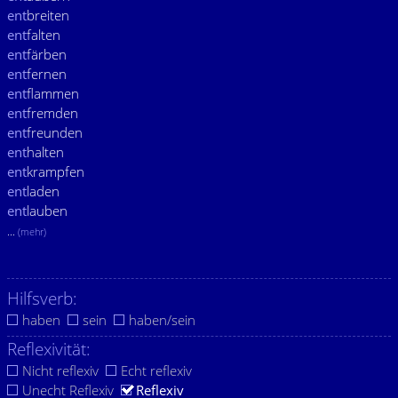
ent
breiten
ent
falten
ent
färben
ent
fernen
ent
flammen
ent
fremden
ent
freunden
ent
halten
ent
krampfen
ent
laden
ent
lauben
...
(mehr)
Hilfsverb:
haben
sein
haben/sein
Reflexivität:
Nicht reflexiv
Echt reflexiv
Unecht Reflexiv
Reflexiv