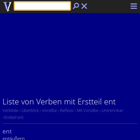
Liste von Verben mit Erstteil ent
Verbliste
› Überblick
› Vorsilbe
› Reflexiv
› Mit Vorsilbe
› Untrennbar
› Erstteil ent
ent
ent
äußern