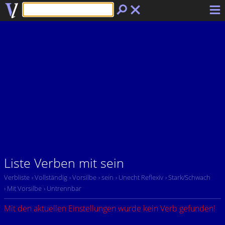
Liste Verben mit sein
Verbliste
› Vollständig
› Vorsilbe
› sein
› Unecht Reflexiv
› Stark/Schwach
› Mit Vorsilbe
› Untrennbar
Mit den aktuellen Einstellungen wurde kein Verb gefunden!