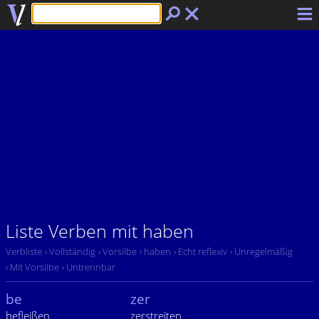
Liste Verben mit haben
Verbliste
› Vollständig
› Vorsilbe
› haben
› Echt reflexiv
› Unregelmäßig
› Mit Vorsilbe
› Untrennbar
be
zer
befleißen
zerstreiten