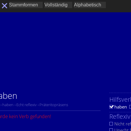
haben
Hilfsver
› haben
› Echt reflexiv
› Präteritopräsens
haben
Reflexiv
urde kein Verb gefunden!
Nicht ref
Unecht R