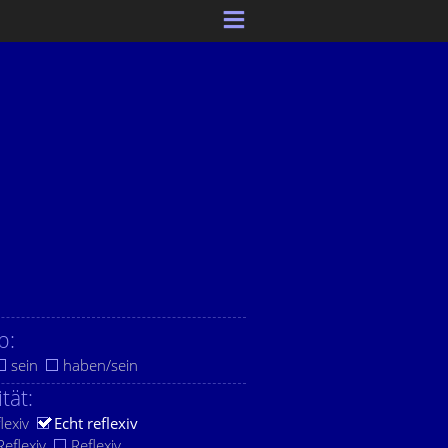
b:
sein
haben/sein
ität:
lexiv
Echt reflexiv
eflexiv
Reflexiv