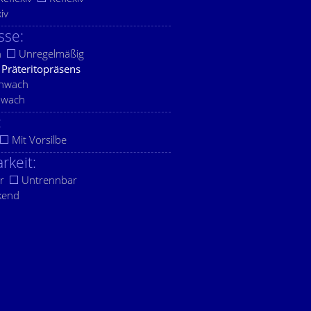
xiv
sse:
h
Unregelmäßig
Präteritopräsens
chwach
hwach
:
Mit Vorsilbe
rkeit:
r
Untrennbar
kend