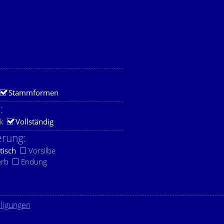
Stammformen
:
k
Vollständig
rung:
tisch
Vorsilbe
erb
Endung
lligungen