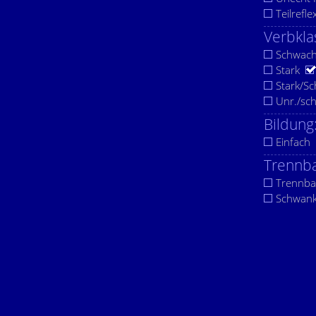
Teilrefle
Verbkla
Schwac
Stark
Stark/S
Unr./sc
Bildung
Einfach
Trennba
Trennba
Schwan