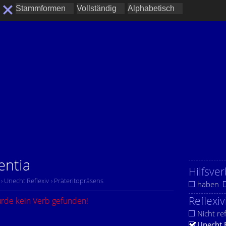
entia
Hilfsver
› Unecht Reflexiv
› Präteritopräsens
haben
Reflexiv
urde kein Verb gefunden!
Nicht ref
Unecht 