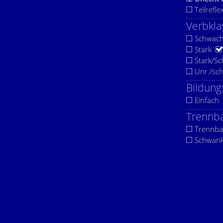
Teilrefle
Verbkla
Schwac
Stark
Stark/S
Unr./sc
Bildung
Einfach
Trennba
Trennba
Schwan