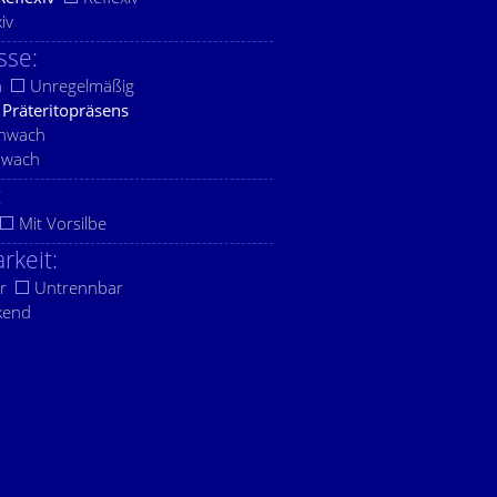
xiv
sse:
h
Unregelmäßig
Präteritopräsens
chwach
hwach
:
Mit Vorsilbe
rkeit:
r
Untrennbar
kend