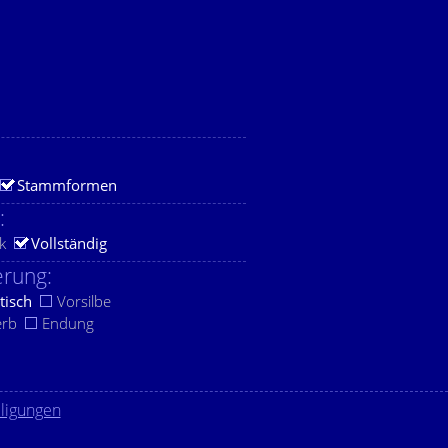
Stammformen
:
k
Vollständig
rung:
tisch
Vorsilbe
erb
Endung
lligungen