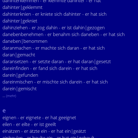
dahinterklemmen - er klemmte dahinter - er hat
dahinter|geklemmt
dahinterknien - er kniete sich dahinter - er hat sich
dahinter|gekniet
dahinziehen - er zog dahin - er ist dahin|gezogen
danebenbenehmen - er benahm sich daneben - er hat sich
daneben|benommen
daranmachen - er machte sich daran - er hat sich
daran|gemacht
daransetzen - er setzte daran - er hat daran|gesetzt
dareinfinden - er fand sich darein - er hat sich
darein|gefunden
dareinmischen - er mischte sich darein - er hat sich
darein|gemischt
...
(mehr)
e
eignen - er eignete - er hat geeignet
eilen - er eilte - er ist geeilt
einätzen - er ätzte ein - er hat ein|geätzt
einbeulen - er beulte ein - er hat ein|gebeult