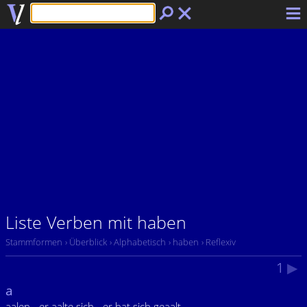
Liste Verben mit haben
Stammformen
› Überblick
› Alphabetisch
› haben
› Reflexiv
1
▶
a
aalen - er aalte sich - er hat sich geaalt