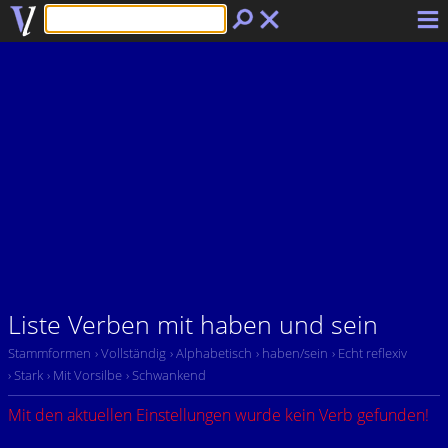
Liste Verben mit haben und sein
Stammformen
› Vollständig
› Alphabetisch
› haben/sein
› Echt reflexiv
› Stark
› Mit Vorsilbe
› Schwankend
Mit den aktuellen Einstellungen wurde kein Verb gefunden!